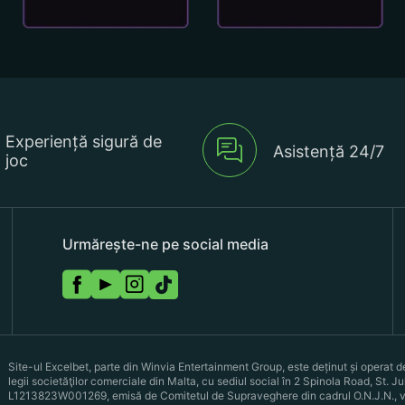
Experiență sigură de
Asistență 24/7
joc
Urmărește-ne pe social media
Site-ul Excelbet, parte din Winvia Entertainment Group, este deținut și operat 
legii societăţilor comerciale din Malta, cu sediul social în 2 Spinola Road, St. 
L1213823W001269, emisă de Comitetul de Supraveghere din cadrul O.N.J.N., va