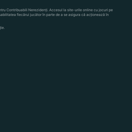
ru Contribuabili Nerezidenți. Accesul la site-urile online cu jocuri pe
sabilitatea fiecărui jucător în parte de a se asigura că acționează în
ie.