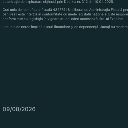
autorizație de exploatare obținută prin Decizia nr. 312 din 10.04.2025.
Cod unic de identificare fiscală 43557448, eliberat de Administrația Fiscală pent
bani reali este interzis în conformitate cu unele legislații naționale. Este respon
conformitate cu legislația în vigoare atunci când accesează site-ul Excelbet.
Jocurile de noroc implică riscuri financiare și de dependență. Jucați cu moderaț
09/08/2026