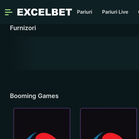
Pariuri
Pariuri Live
Furnizori
Booming Games