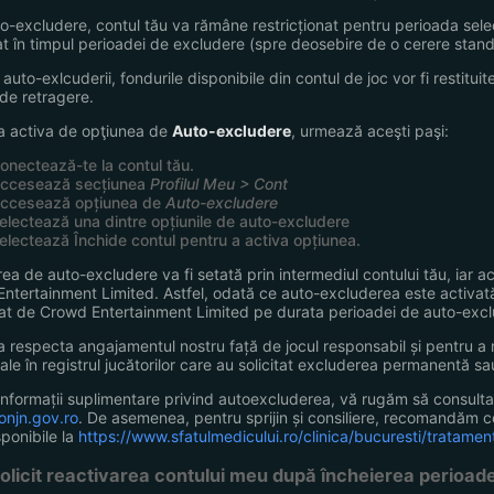
to-excludere, contul tău va rămâne restricționat pentru perioada selec
at în timpul perioadei de excludere (spre deosebire de o cerere stand
auto-exlcuderii, fondurile disponibile din contul de joc vor fi restitui
 de retragere.
a activa de opţiunea de
Auto-excludere
, urmează aceşti paşi:
onectează-te la contul tău.
ccesează secțiunea
Profilul Meu > Cont
ccesează opțiunea de
Auto-excludere
electează una dintre opțiunile de auto-excludere
electează Închide contul pentru a activa opțiunea.
area de auto-excludere va fi setată prin intermediul contului tău, iar
ntertainment Limited. Astfel, odată ce auto-excluderea este activată
at de Crowd Entertainment Limited pe durata perioadei de auto-excl
a respecta angajamentul nostru față de jocul responsabil și pentru a 
tale în registrul jucătorilor care au solicitat excluderea permanentă s
informații suplimentare privind autoexcluderea, vă rugăm să consultați
/onjn.gov.ro
. De asemenea, pentru sprijin și consiliere, recomandăm co
sponibile la
https://www.sfatulmedicului.ro/clinica/bucuresti/tratam
licit reactivarea contului meu după încheierea perioad