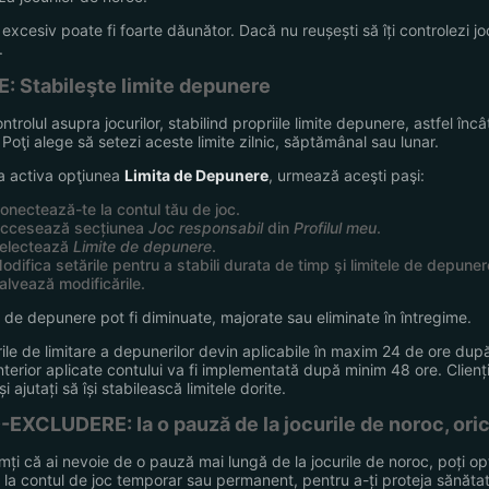
excesiv poate fi foarte dăunător. Dacă nu reușești să îți controlezi jo
.
E: Stabileşte limite depunere
ntrolul asupra jocurilor, stabilind propriile limite depunere, astfel înc
 Poţi alege să setezi aceste limite zilnic, săptămânal sau lunar.
a activa opţiunea
Limita de Depunere
, urmează aceşti paşi:
onectează-te la contul tău de joc.
ccesează secțiunea
Joc responsabil
din
Profilul meu
.
electează
Limite de depunere
.
odifica setările pentru a stabili durata de timp şi limitele de depuner
alvează modificările.
e de depunere pot fi diminuate, majorate sau eliminate în întregime.
ările de limitare a depunerilor devin aplicabile în maxim 24 de ore după
nterior aplicate contului va fi implementată după minim 48 ore. Clienții 
și ajutați să își stabilească limitele dorite.
EXCLUDERE: Ia o pauză de la jocurile de noroc, oric
mți că ai nevoie de o pauză mai lungă de la jocurile de noroc, poți op
 la contul de joc temporar sau permanent, pentru a-ți proteja sănătate