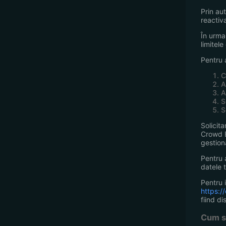
Prin au
reactiv
În urma 
limitele
Pentru 
C
A
A
S
S
Solicit
Crowd E
gestion
Pentru 
datele 
Pentru 
https:/
fiind di
Cum so