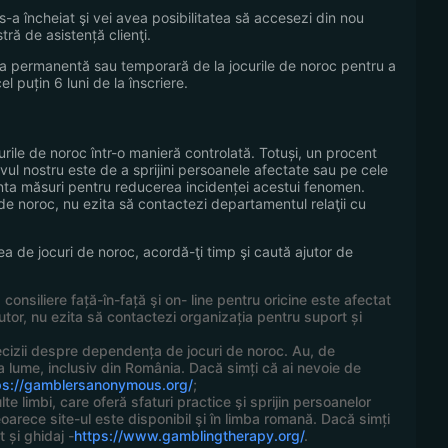
a încheiat şi vei avea posibilitatea să accesezi din nou
ră de asistență clienţi.
derea permanentă sau temporară de la jocurile de noroc pentru a
 puțin 6 luni de la înscriere.
urile de noroc într-o manieră controlată. Totuși, un procent
ul nostru este de a sprijini persoanele afectate sau pe cele
nta măsuri pentru reducerea incidenței acestui fenomen.
 de noroc, nu ezita să contactezi departamentul relaţii cu
ea de jocuri de noroc, acordă-ţi timp şi caută ajutor de
 consiliere față-în-față şi on- line pentru oricine este afectat
utor, nu ezita să contactezi organizația pentru suport și
decizii despre dependența de jocuri de noroc. Au, de
a lume, inclusiv din România. Dacă simți că ai nevoie de
ps://gamblersanonymous.org/
;
lte limbi, care oferă sfaturi practice şi sprijin persoanelor
oarece site-ul este disponibil şi în limba romană. Dacă simți
 și ghidaj -
https://www.gamblingtherapy.org/
.