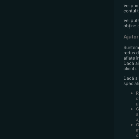
Vei pri
contul 
Vei put
obține 
Ajutor
Suntem 
redus d
aflate 
Dacă ai
clienţii.
Dacă si
speciali
R
d
g
G
a
a
G
a
c