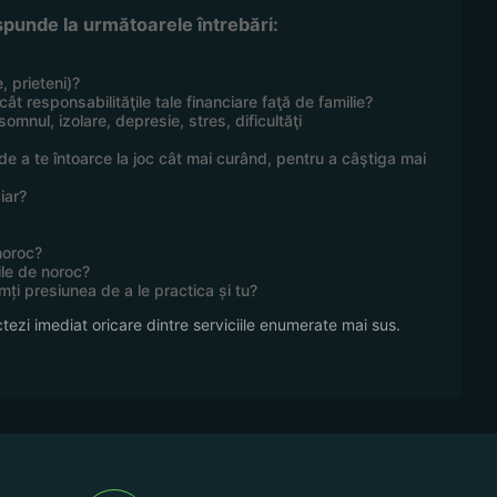
aspunde la următoarele întrebări:
, prieteni)?
ât responsabilităţile tale financiare faţă de familie?
omnul, izolare, depresie, stres, dificultăţi
 de a te întoarce la joc cât mai curând, pentru a câştiga mai
iar?
 noroc?
rile de noroc?
imți presiunea de a le practica și tu?
tezi imediat oricare dintre serviciile enumerate mai sus.