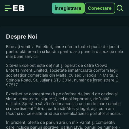
Înregistrare
Conectare
Despre Noi
Bine ați venit la Excelbet, unde oferim toate tipurile de jocuri
pentru plăcerea ta și lucrăm pentru a-ți pune la dispoziție cele
mai bune servicii.
Site-ul Excelbet este deținut și operat de către Crowd
Entertainment Limited, societate înmatriculată conform legii
societăților comerciale din Malta, cu sediul social în Malta, 2
Spinola Road, St. Julians STJ 3014, număr de înregistrare C
97517.
Excelbet se concentrează pe oferirea de jocuri de cazino și
sloturi inovatoare, sigure și, cel mai important, de înaltă
calitate. Sperăm să vă oferim acces la un joc de mare emoție
și divertisment într-un cadru sănătos și legal, așa cum am
făcut și cu celelalte produse care alcătuiesc portofoliul nostru.
În prezent, oferta de pariuri are un mix variat și competitiv
care include pariuri sportive, pariuri LIVE, pariuri pe numere -