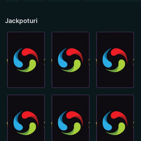
Jackpoturi